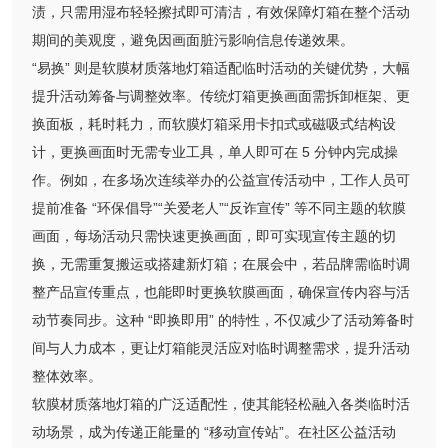
渍，只需用湿布轻轻擦拭即可清洁，有效保障灯箱在整个活动
期间的美观度，避免因画面脏污影响信息传递效果。
“易换” 则是软膜材质落地灯箱适配临时活动的关键优势，大幅
提升活动筹备与调整效率。传统灯箱更换画面需拆卸框架、更
换面板，耗时耗力，而软膜灯箱采用卡扣式或磁吸式结构设
计，更换画面时无需专业工具，单人即可在 5 分钟内完成操
作。例如，在多场次连续举办的公益宣传活动中，工作人员可
提前准备 “环保倡导”“关爱老人”“反诈宣传” 等不同主题的软膜
画面，每场活动只需快速更换画面，即可实现宣传主题的切
换，无需重复搬运或搭建新灯箱；在展会中，若品牌需临时调
整产品宣传重点，也能即时更换软膜画面，确保宣传内容与活
动节奏同步。这种 “即换即用” 的特性，不仅减少了活动筹备时
间与人力成本，更让灯箱能灵活应对临时调整需求，提升活动
整体效率。
软膜材质落地灯箱的广泛适配性，使其能轻松融入各类临时活
动场景，成为传递正能量的 “移动宣传站”。在社区公益活动