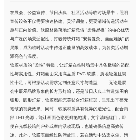
在展会、公益宣传、节日庆典、社区活动等临时场景中，照明
宣传设备不仅需要快速搭建、灵活调整，更要清晰传递活动主
题与正向价值。软膜材质落地灯箱凭借 “柔性易换” 的核心优势
与广泛的场景适配性，打破传统灯箱 “安装复杂、画面难换” 的
局限，成为临时活动中传递正能量的高效载体，为各类活动增
添亮色与温度。
软膜材质的 “柔性” 特质，让灯箱在临时场景中具备极强的适配
性与实用性。灯箱画面采用高品质 PVC 软膜，质地轻盈且韧
性十足，可根据活动需求定制任意尺寸与造型 —— 无论是展
会中展示品牌形象的长方形灯箱，还是节日庆典上营造氛围的
弧形、圆形灯箱，软膜都能完美贴合灯箱框架，呈现出平整无
褶皱的视觉效果。同时，软膜材质具有优异的透光性，配合内
部 LED 光源，能让画面色彩更鲜艳饱满，文字清晰醒目，即
便在光线较暗的户外或室内活动现场，也能确保信息高效传
递。此外，软膜表面经过防污处理，若在活动中沾染灰尘、污