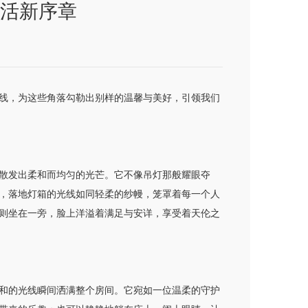
活新序章
线，为这些角落勾勒出别样的温馨与美好，引领我们
散发出柔和而均匀的光芒。它不像吊灯那般耀眼夺
，落地灯箱的光线如同轻柔的纱幔，笼罩着每一个人
则坐在一旁，脸上洋溢着满足与安详，享受着天伦之
和的光线瞬间洒满整个房间。它宛如一位温柔的守护