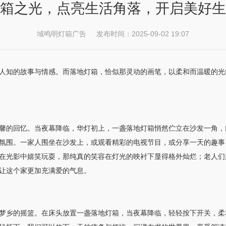
箱之光，点亮生活角落，开启美好生
域鸣明灯箱广告 发布时间：2025-09-02 19:07
人知的故事与情感。而落地灯箱，恰似那灵动的画笔，以柔和而温暖的光
馨的回忆。当夜幕降临，华灯初上，一盏落地灯箱悄然伫立在沙发一角，
氛围。一家人围坐在沙发上，或观看精彩的电视节目，或分享一天的趣事
在光影中嬉笑玩耍，那纯真的笑容在灯光的映衬下显得格外灿烂；老人们
让这个家更加充满爱的气息。
梦乡的摇篮。在床头放置一盏落地灯箱，当夜幕降临，轻轻按下开关，柔