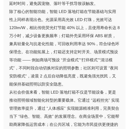
延时时间，避免因宠物、落叶等干扰导致误触发。
除了核心的智能功能，智能 LED 落地灯箱在节能基础与实用
性上同样表现出色。光源采用高光效 LED 灯珠，光效可达
120lm/W，相比传统荧光灯节能 40% 以上，且使用寿命长达 8
万小时，减少设备更换频率；灯箱外壳采用环保 ABS 材质，
兼具轻量化与抗老化性能，可回收利用率达 90%，符合绿色环
保理念。在功能拓展上，灯箱还支持定时开关、场景模式预设
等功能 —— 例如商场可预设 “开业模式”“打烊模式”“清洁模
式”，不同时段自动切换对应的照明参数；社区则可设置 “夜间
安防模式”，凌晨 2 点后自动降低亮度，既避免强光扰民，又
能保持基础照明以防安全隐患。
从社会价值来看，智能 LED 落地灯箱不仅是节能设备，更是
推动照明领域智能化转型的重要载体。它通过 “远程控光” 实现
管理效率提升，通过 “人体感应” 实现能源精准利用，完美契合
当下 “绿色、智能、高效” 的发展理念。在商业场景中，它能帮
助商家降低运营成本；在公共区域，它能为市民提供更便捷的