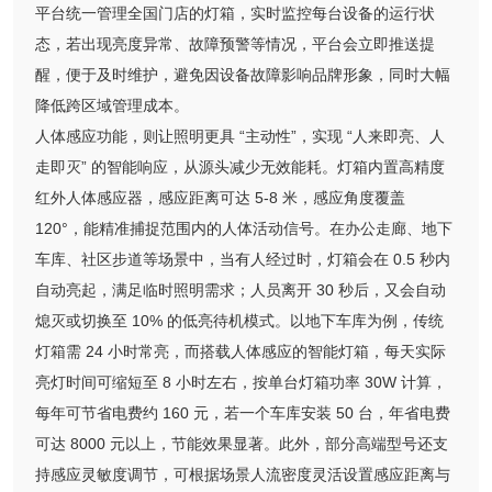
平台统一管理全国门店的灯箱，实时监控每台设备的运行状
态，若出现亮度异常、故障预警等情况，平台会立即推送提
醒，便于及时维护，避免因设备故障影响品牌形象，同时大幅
降低跨区域管理成本。
人体感应功能，则让照明更具 “主动性”，实现 “人来即亮、人
走即灭” 的智能响应，从源头减少无效能耗。灯箱内置高精度
红外人体感应器，感应距离可达 5-8 米，感应角度覆盖
120°，能精准捕捉范围内的人体活动信号。在办公走廊、地下
车库、社区步道等场景中，当有人经过时，灯箱会在 0.5 秒内
自动亮起，满足临时照明需求；人员离开 30 秒后，又会自动
熄灭或切换至 10% 的低亮待机模式。以地下车库为例，传统
灯箱需 24 小时常亮，而搭载人体感应的智能灯箱，每天实际
亮灯时间可缩短至 8 小时左右，按单台灯箱功率 30W 计算，
每年可节省电费约 160 元，若一个车库安装 50 台，年省电费
可达 8000 元以上，节能效果显著。此外，部分高端型号还支
持感应灵敏度调节，可根据场景人流密度灵活设置感应距离与