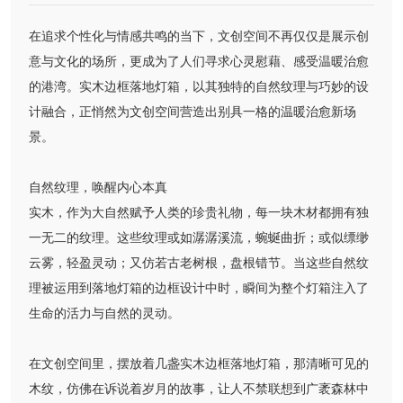
在追求个性化与情感共鸣的当下，文创空间不再仅仅是展示创
意与文化的场所，更成为了人们寻求心灵慰藉、感受温暖治愈
的港湾。实木边框落地灯箱，以其独特的自然纹理与巧妙的设
计融合，正悄然为文创空间营造出别具一格的温暖治愈新场
景。
自然纹理，唤醒内心本真
实木，作为大自然赋予人类的珍贵礼物，每一块木材都拥有独
一无二的纹理。这些纹理或如潺潺溪流，蜿蜒曲折；或似缥缈
云雾，轻盈灵动；又仿若古老树根，盘根错节。当这些自然纹
理被运用到落地灯箱的边框设计中时，瞬间为整个灯箱注入了
生命的活力与自然的灵动。
在文创空间里，摆放着几盏实木边框落地灯箱，那清晰可见的
木纹，仿佛在诉说着岁月的故事，让人不禁联想到广袤森林中