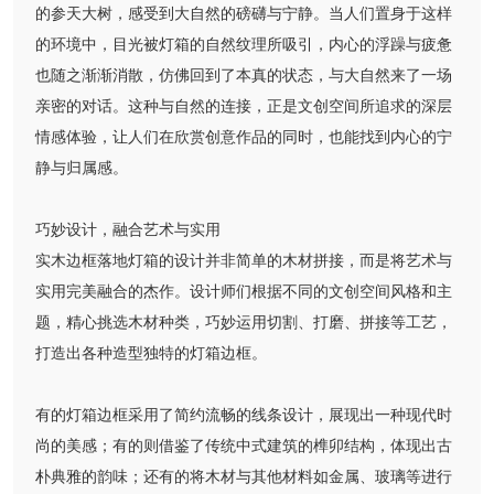
的参天大树，感受到大自然的磅礴与宁静。当人们置身于这样
的环境中，目光被灯箱的自然纹理所吸引，内心的浮躁与疲惫
也随之渐渐消散，仿佛回到了本真的状态，与大自然来了一场
亲密的对话。这种与自然的连接，正是文创空间所追求的深层
情感体验，让人们在欣赏创意作品的同时，也能找到内心的宁
静与归属感。
巧妙设计，融合艺术与实用
实木边框落地灯箱的设计并非简单的木材拼接，而是将艺术与
实用完美融合的杰作。设计师们根据不同的文创空间风格和主
题，精心挑选木材种类，巧妙运用切割、打磨、拼接等工艺，
打造出各种造型独特的灯箱边框。
有的灯箱边框采用了简约流畅的线条设计，展现出一种现代时
尚的美感；有的则借鉴了传统中式建筑的榫卯结构，体现出古
朴典雅的韵味；还有的将木材与其他材料如金属、玻璃等进行