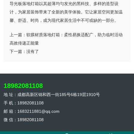
导光板落地灯箱以其超薄均匀发光的黑科技、多样的造型设
计，为家居装饰带来了全新的美学体验。它让家居空间更加温
馨、舒适、时尚，成为现代家居生活中不可或缺的一部分。
上一篇：
软膜材质落地灯箱：柔性易换适配广，助力临时活动
高效传递正能量
下一篇：
没有了
18982081108
地 址：成都高新区锦和西一街185号6栋19层1910号
手 机：18982081108
邮 箱：1683211881@qq.com
微 信：18982081108